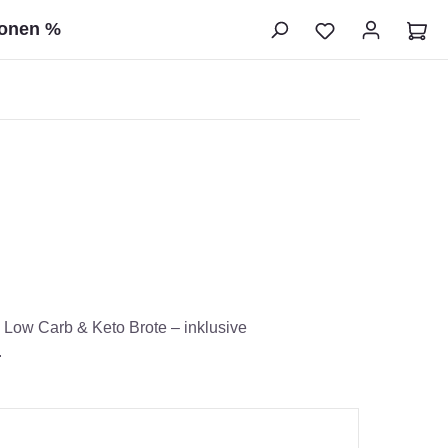
ionen %
e Low Carb & Keto Brote – inklusive
.