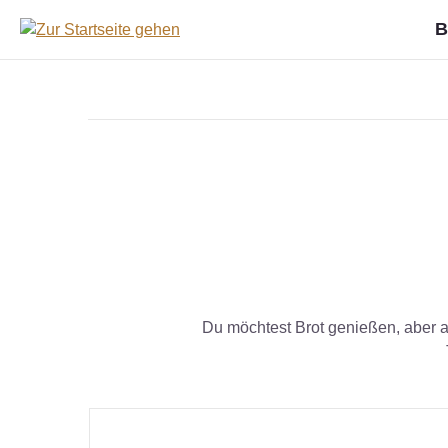
springen
Zur Hauptnavigation springen
B
Du möchtest Brot genießen, aber au